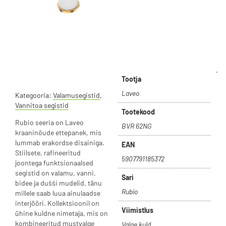
.
Tootja
Laveo
Kategooria:
Valamusegistid
,
Vannitoa segistid
Tootekood
Rubio seeria on Laveo
BVR 62NG
kraaninõude ettepanek, mis
lummab erakordse disainiga.
EAN
Stiilsete, rafineeritud
5907791185372
joontega funktsionaalsed
segistid on valamu, vanni,
Sari
bidee ja dušši mudelid, tänu
Rubio
millele saab luua ainulaadse
interjööri. Kollektsioonil on
Viimistlus
ühine kuldne nimetaja, mis on
kombineeritud mustvalge
Valge kuld