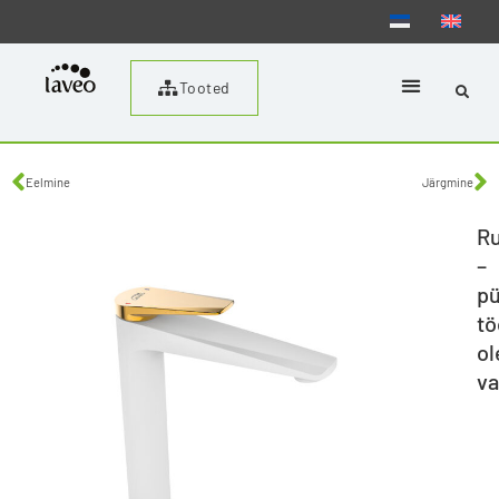
Tooted
Eelmine
Järgmine
Ru
–
pü
tö
ol
va