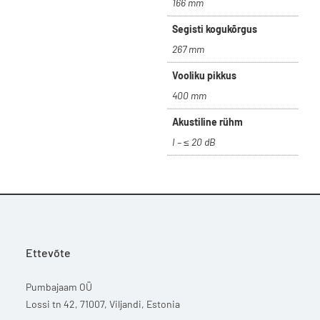
166 mm
Segisti kogukõrgus
267 mm
Vooliku pikkus
400 mm
Akustiline rühm
I – ≤ 20 dB
Ettevõte
Pumbajaam OÜ
Lossi tn 42, 71007, Viljandi, Estonia