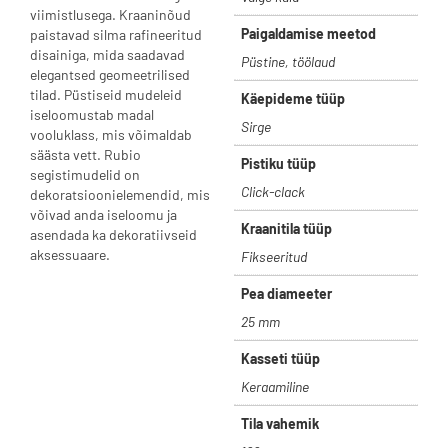
viimistlusega. Kraaninõud
Paigaldamise meetod
paistavad silma rafineeritud
disainiga, mida saadavad
Püstine, töölaud
elegantsed geomeetrilised
tilad. Püstiseid mudeleid
Käepideme tüüp
iseloomustab madal
Sirge
vooluklass, mis võimaldab
säästa vett. Rubio
Pistiku tüüp
segistimudelid on
Click-clack
dekoratsioonielemendid, mis
võivad anda iseloomu ja
Kraanitila tüüp
asendada ka dekoratiivseid
aksessuaare.
Fikseeritud
Pea diameeter
25 mm
Kasseti tüüp
Keraamiline
Tila vahemik